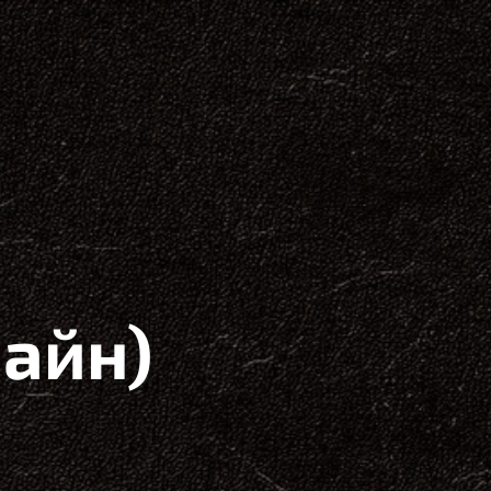
я
айн)