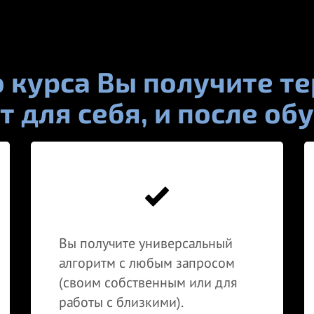
о курса Вы получите т
 для себя, и после об
Вы получите универсальный
алгоритм с любым запросом
(своим собственным или для
работы с близкими).