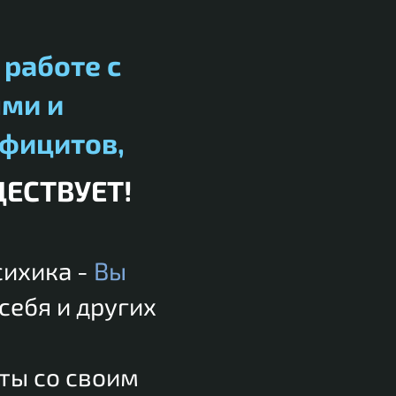
о
работе с
ми и
ефицитов
,
ЩЕСТВУЕТ!
сихика -
Вы
себя и других
ты со своим