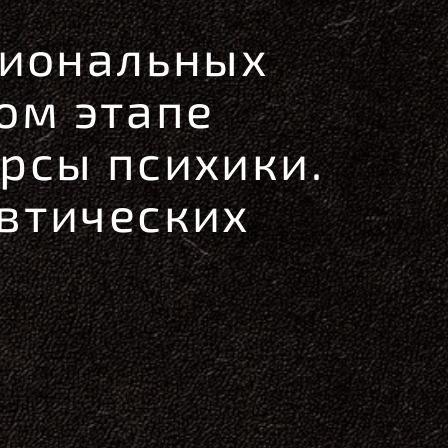
циональных
ом этапе
рсы психики.
втических