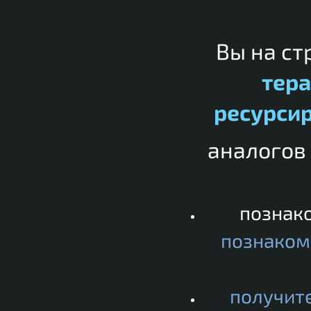
Вы на с
тер
ресурси
аналогов
познако
познаком
получит