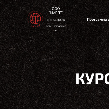
ООО
"МАРПТ"
Программа 
ИНН 7714465702
ОГРН
12077004147
34
КУР