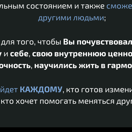
льным состоянием и также
сможе
другими людьми
;
 для того, чтобы
В
ы почувствовал
у
и
себе
,
свою внутреннюю ценно
очность
,
научились жить в гармо
ойдет
КАЖДОМУ
, кто готов изме
 кто хочет помогать меняться дру