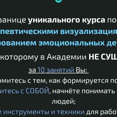
транице
уникального курса
п
апевтическими визуализация
рованием эмоциональных д
 которому в Академии
НЕ СУ
за
10 занятий
Вы:
митесь с тем, как формируется п
итесь с СОБОЙ
, начнёте понимать 
людей;
е инструменты и техники
для рабо